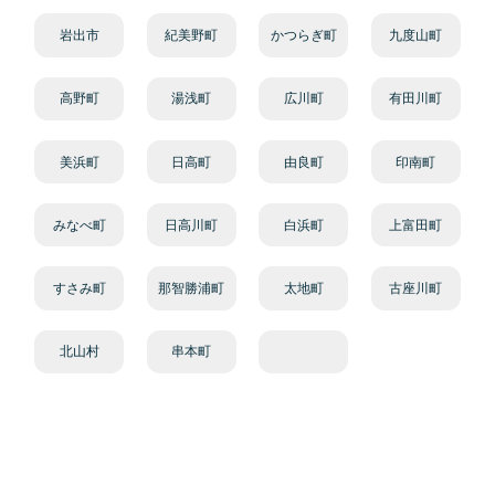
岩出市
紀美野町
かつらぎ町
九度山町
高野町
湯浅町
広川町
有田川町
美浜町
日高町
由良町
印南町
みなべ町
日高川町
白浜町
上富田町
すさみ町
那智勝浦町
太地町
古座川町
北山村
串本町