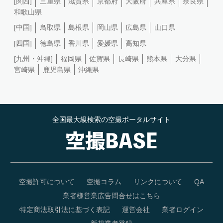
[関西]
三重県
滋賀県
京都府
大阪府
兵庫県
奈良県
和歌山県
[中国]
鳥取県
島根県
岡山県
広島県
山口県
[四国]
徳島県
香川県
愛媛県
高知県
[九州・沖縄]
福岡県
佐賀県
長崎県
熊本県
大分県
宮崎県
鹿児島県
沖縄県
全国最大級検索の空撮ポータルサイト
空撮許可について
空撮コラム
リンクについて
QA
業者様営業広告問合せはこちら
特定商法取引法に基づく表記
運営会社
業者ログイン