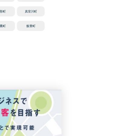
形町
真室川町
鷹町
飯豊町