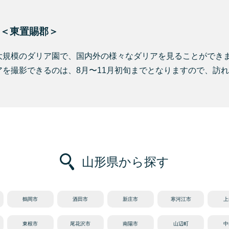
＜東置賜郡＞
大規模のダリア園で、国内外の様々なダリアを見ることができ
アを撮影できるのは、8月〜11月初旬までとなりますので、訪
山形県から探す
鶴岡市
酒田市
新庄市
寒河江市
上
東根市
尾花沢市
南陽市
山辺町
中