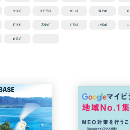
大江町
大石田町
金山町
最上町
舟
戸沢村
高畠町
川西町
小国町
白
遊佐町