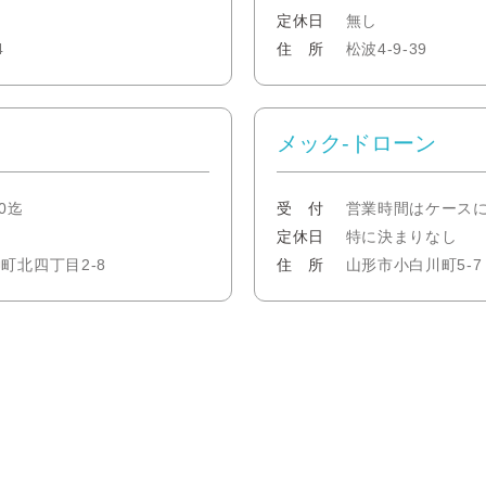
日
定休日
無し
4
住 所
松波4-9-39
メック-ドローン
0迄
受 付
営業時間はケースに
定休日
特に決まりなし
北四丁目2-8
住 所
山形市小白川町5-7