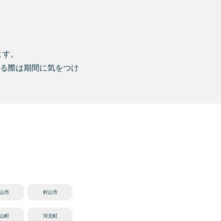
ます。
れる際は期間に気をつけ
山市
村山市
山町
河北町