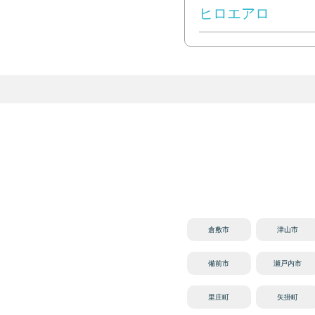
ヒロエアロ
倉敷市
津山市
備前市
瀬戸内市
里庄町
矢掛町