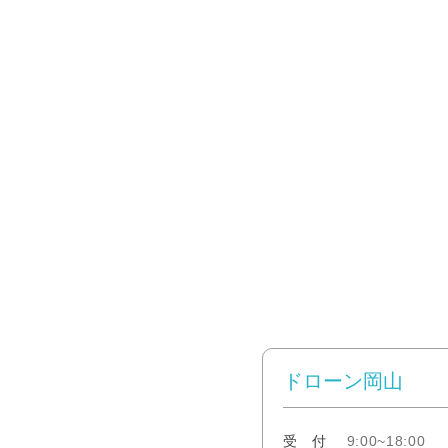
ドローン岡山
受 付
9:00~18:00