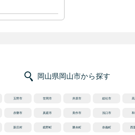
岡山県岡山市から探す
玉野市
笠岡市
井原市
総社市
高
赤磐市
真庭市
美作市
浅口市
和
新庄村
鏡野町
勝央町
奈義町
西