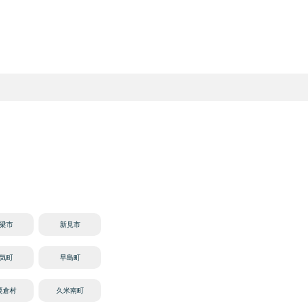
梁市
新見市
気町
早島町
粟倉村
久米南町