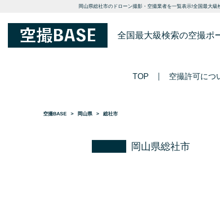
岡山県総社市のドローン撮影・空撮業者を一覧表示!全国最大級検
全国最大級検索の空撮ポ
TOP
空撮許可につ
空撮BASE
岡山県
総社市
岡山県総社市