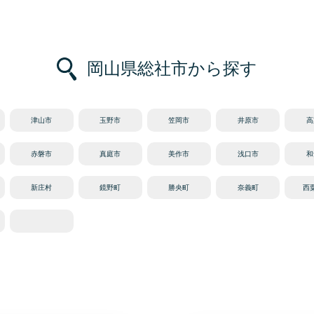
岡山県総社市から探す
津山市
玉野市
笠岡市
井原市
高
赤磐市
真庭市
美作市
浅口市
和
新庄村
鏡野町
勝央町
奈義町
西