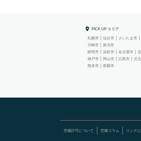
PICK UP エリア
札幌市
仙台市
さいたま市
川崎市
新潟市
静岡市
浜松市
名古屋市
神戸市
岡山市
広島市
北
熊本市
那覇市
空撮許可について
空撮コラム
リンクに