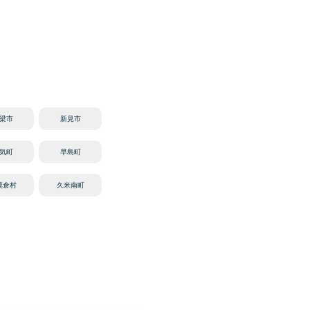
梁市
新見市
気町
早島町
粟倉村
久米南町