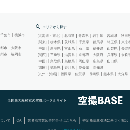
エリアから探す
千葉市
横浜市
[北海道・東北]
北海道
青森県
岩手県
宮城県
秋田
[関東]
栃木県
茨城県
千葉県
群馬県
埼玉県
東京
京都市
大阪市
[中部]
新潟県
富山県
石川県
福井県
山梨県
長野
九州市
福岡市
[関西]
三重県
滋賀県
京都府
大阪府
兵庫県
奈良
[中国]
鳥取県
島根県
岡山県
広島県
山口県
[四国]
徳島県
香川県
愛媛県
高知県
[九州・沖縄]
福岡県
佐賀県
長崎県
熊本県
大分県
全国最大級検索の空撮ポータルサイト
ついて
QA
業者様営業広告問合せはこちら
特定商法取引法に基づく表記