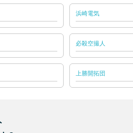
浜崎電気
必殺空撮人
上勝開拓団
ト