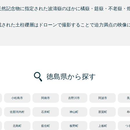
天然記念物に指定された波濤嶽のほかに橘嶽・筵嶽・不老嶽・
成された土柱礫層はドローンで撮影することで迫力満点の映像
徳島県から探す
小松島市
阿南市
吉野川市
阿波市
美
佐那河内村
石井町
神山町
那賀町
牟
北島町
藍住町
板野町
上板町
つ