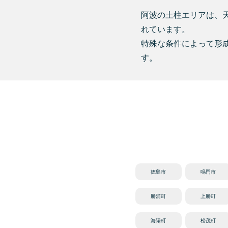
阿波の土柱エリアは、
れています。
特殊な条件によって形
す。
徳島市
鳴門市
勝浦町
上勝町
海陽町
松茂町