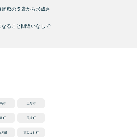
燈篭嶽の５嶽から形成さ
になること間違いなしで
馬市
三好市
岐町
美波町
るぎ町
東みよし町