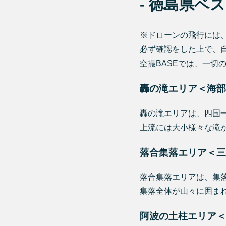
- 徳島県ベス
※ドローンの飛行には
必ず確認をした上で、
空撮BASEでは、一切
轟の滝エリア＜海部
轟の滝エリアは、四国
上流には大小様々な滝
落合集落エリア＜三
落合集落エリアは、集落
集落全体が山々に囲ま
阿波の土柱エリア＜