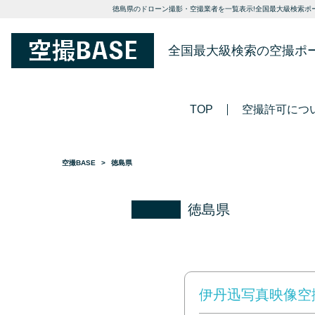
徳島県のドローン撮影・空撮業者を一覧表示!全国最大級検索ポー
全国最大級検索の空撮ポ
TOP
空撮許可につ
空撮BASE
徳島県
徳島県
伊丹迅写真映像空