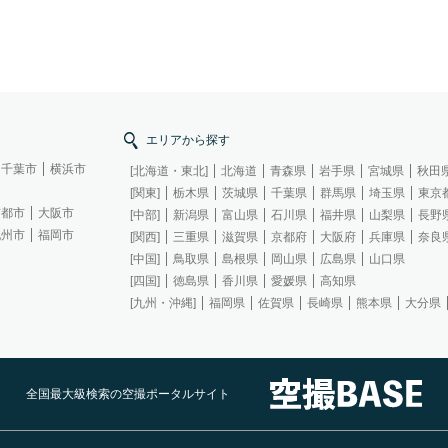
エリアから探す
千葉市
横浜市
[北海道・東北]
北海道
青森県
岩手県
宮城県
秋田
[関東]
栃木県
茨城県
千葉県
群馬県
埼玉県
東京
京都市
大阪市
[中部]
新潟県
富山県
石川県
福井県
山梨県
長野
九州市
福岡市
[関西]
三重県
滋賀県
京都府
大阪府
兵庫県
奈良
[中国]
鳥取県
島根県
岡山県
広島県
山口県
[四国]
徳島県
香川県
愛媛県
高知県
[九州・沖縄]
福岡県
佐賀県
長崎県
熊本県
大分県
全国最大級検索の空撮ポータルサイト