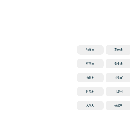
前橋市
高崎市
富岡市
安中市
南牧村
甘楽町
片品村
川場村
大泉町
邑楽町