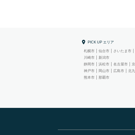
PICK UP エリア
札幌市
仙台市
さいたま市
川崎市
新潟市
静岡市
浜松市
名古屋市
神戸市
岡山市
広島市
北
熊本市
那覇市