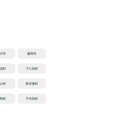
川市
藤岡市
流町
下仁田町
山村
東吾妻町
和町
千代田町