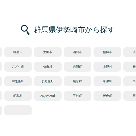
群馬県伊勢崎市から探す
桐生市
太田市
沼田市
館林市
渋
みどり市
榛東村
吉岡町
上野村
神
中之条町
長野原町
嬬恋村
草津町
高
昭和村
みなかみ町
玉村町
板倉町
明