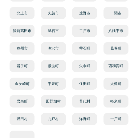
北上市
久慈市
遠野市
一関市
陸前高田市
釜石市
二戸市
八幡平市
奥州市
滝沢市
雫石町
葛巻町
岩手町
紫波町
矢巾町
西和賀町
金ケ崎町
平泉町
住田町
大槌町
岩泉町
田野畑村
普代村
軽米町
野田村
九戸村
洋野町
一戸町