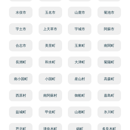
水俣市
玉名市
山鹿市
菊池市
宇土市
上天草市
宇城市
阿蘇市
合志市
美里町
玉東町
南関町
長洲町
和水町
大津町
菊陽町
南小国町
小国町
産山村
高森町
西原村
南阿蘇村
御船町
嘉島町
益城町
甲佐町
山都町
氷川町
芦北町
津奈木町
錦町
多良木町