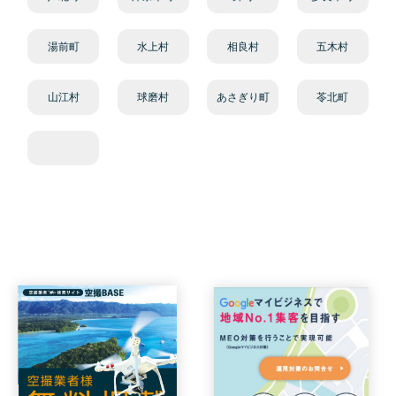
湯前町
水上村
相良村
五木村
山江村
球磨村
あさぎり町
苓北町