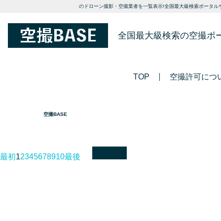
のドローン撮影・空撮業者を一覧表示!全国最大級検索ポータルサ
全国最大級検索の空撮ポ
TOP
空撮許可につ
空撮BASE
最初
1
2
3
4
5
6
7
8
9
10
最後