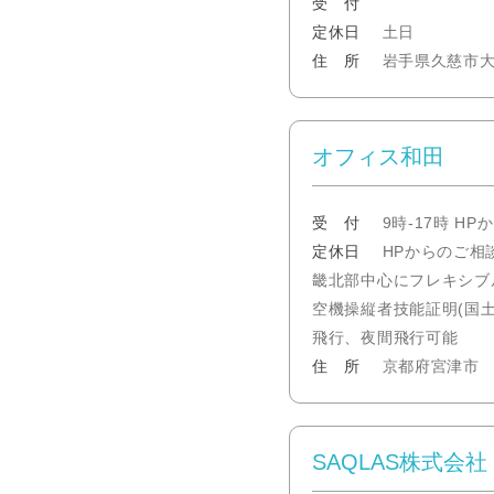
受 付
定休日
土日
住 所
岩手県久慈市大川目
オフィス和田
受 付
9時-17時 HP
定休日
HPからのご相談
畿北部中心にフレキシブ
空機操縦者技能証明(国土
飛行、夜間飛行可能
住 所
京都府宮津市
SAQLAS株式会社