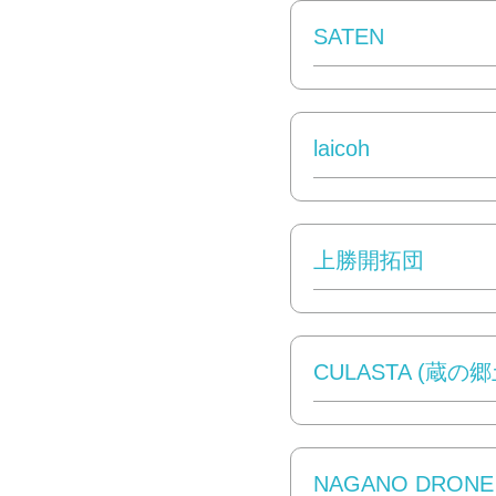
SATEN
laicoh
上勝開拓団
CULASTA (蔵の
NAGANO DRONE