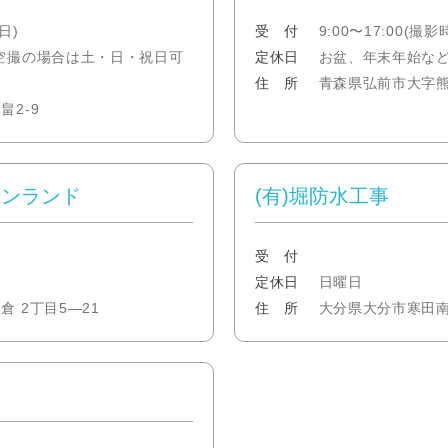
日)
受 付
9:00〜17:00(撮
空撮の場合は土・日・祝日可
定休日
お盆、年末年始な
住 所
青森県弘前市大字熊嶋
2-9
ーンランド
(有)堀防水工事
受 付
定休日
日曜日
 2丁目5―21
住 所
大分県大分市寒田南町1