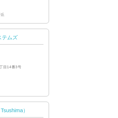
が丘
ステムズ
目14番3号
o Tsushima）