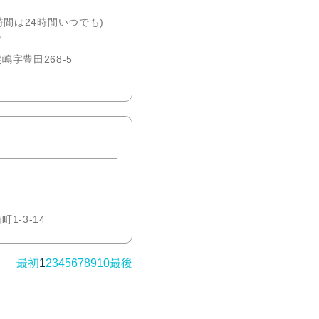
影時間は24時間いつでも)
ど
字豊田268-5
-3-14
最初
1
2
3
4
5
6
7
8
9
10
最後