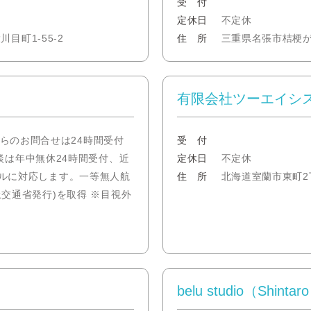
受 付
定休日
不定休
町1-55-2
住 所
三重県名張市桔梗
有限会社ツーエイシ
からのお問合せは24時間受付
受 付
は年中無休24時間受付、近
定休日
不定休
ルに対応します。一等無人航
住 所
北海道室蘭市東町2丁
交通省発行)を取得 ※目視外
belu studio（Shintar