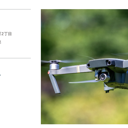
町2丁目
部
い