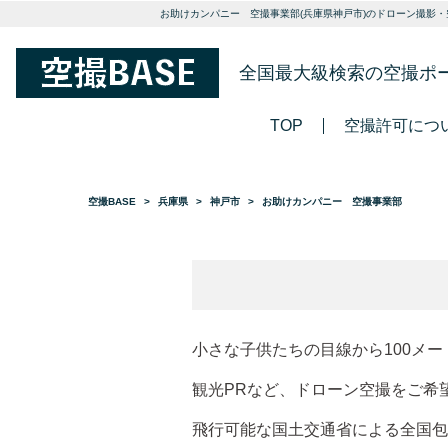
お助けカンパニー 空撮事業部(兵庫県神戸市)のドローン撮影・
全国最大級検索の空撮ポ
TOP
空撮許可につ
空撮BASE
兵庫県
神戸市
お助けカンパニー 空撮事業部
小さな子供たちの目線から100メ
観光PRなど、ドローン空撮をご希
飛行可能な国土交通省による全国包