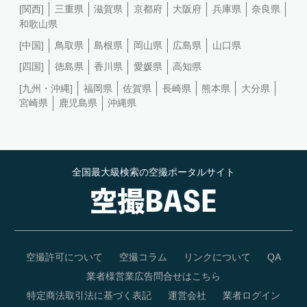
[関西]
三重県
滋賀県
京都府
大阪府
兵庫県
奈良県
和歌山県
[中国]
鳥取県
島根県
岡山県
広島県
山口県
[四国]
徳島県
香川県
愛媛県
高知県
[九州・沖縄]
福岡県
佐賀県
長崎県
熊本県
大分県
宮崎県
鹿児島県
沖縄県
全国最大級検索の空撮ポータルサイト
空撮許可について
空撮コラム
リンクについて
QA
業者様営業広告問合せはこちら
特定商法取引法に基づく表記
運営会社
業者ログイン