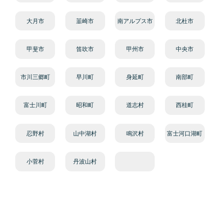
大月市
韮崎市
南アルプス市
北杜市
甲斐市
笛吹市
甲州市
中央市
市川三郷町
早川町
身延町
南部町
富士川町
昭和町
道志村
西桂町
忍野村
山中湖村
鳴沢村
富士河口湖町
小菅村
丹波山村