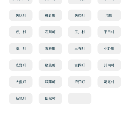
矢吹町
棚倉町
矢祭町
塙町
鮫川村
石川町
玉川村
平田村
浅川町
古殿町
三春町
小野町
広野町
楢葉町
富岡町
川内村
大熊町
双葉町
浪江町
葛尾村
新地町
飯舘村