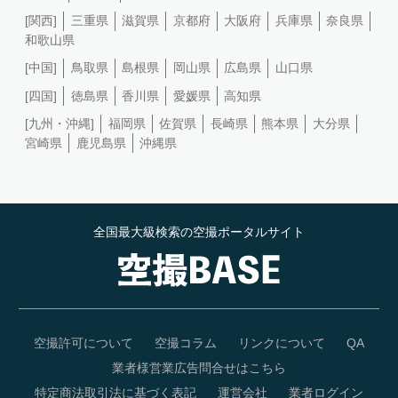
[関西]
三重県
滋賀県
京都府
大阪府
兵庫県
奈良県
和歌山県
[中国]
鳥取県
島根県
岡山県
広島県
山口県
[四国]
徳島県
香川県
愛媛県
高知県
[九州・沖縄]
福岡県
佐賀県
長崎県
熊本県
大分県
宮崎県
鹿児島県
沖縄県
全国最大級検索の空撮ポータルサイト
空撮許可について
空撮コラム
リンクについて
QA
業者様営業広告問合せはこちら
特定商法取引法に基づく表記
運営会社
業者ログイン