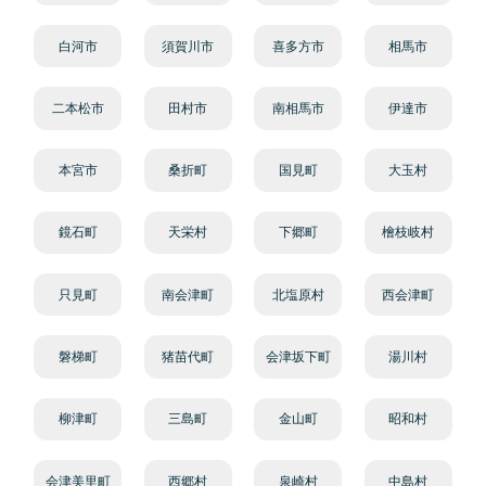
白河市
須賀川市
喜多方市
相馬市
二本松市
田村市
南相馬市
伊達市
本宮市
桑折町
国見町
大玉村
鏡石町
天栄村
下郷町
檜枝岐村
只見町
南会津町
北塩原村
西会津町
磐梯町
猪苗代町
会津坂下町
湯川村
柳津町
三島町
金山町
昭和村
会津美里町
西郷村
泉崎村
中島村