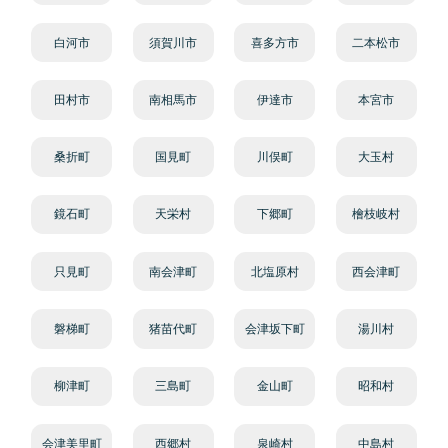
白河市
須賀川市
喜多方市
二本松市
田村市
南相馬市
伊達市
本宮市
桑折町
国見町
川俣町
大玉村
鏡石町
天栄村
下郷町
檜枝岐村
只見町
南会津町
北塩原村
西会津町
磐梯町
猪苗代町
会津坂下町
湯川村
柳津町
三島町
金山町
昭和村
会津美里町
西郷村
泉崎村
中島村