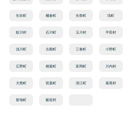
矢吹町
棚倉町
矢祭町
塙町
鮫川村
石川町
玉川村
平田村
浅川町
古殿町
三春町
小野町
広野町
楢葉町
富岡町
川内村
大熊町
双葉町
浪江町
葛尾村
新地町
飯舘村