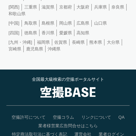
[関西]
三重県
滋賀県
京都府
大阪府
兵庫県
奈良県
和歌山県
[中国]
鳥取県
島根県
岡山県
広島県
山口県
[四国]
徳島県
香川県
愛媛県
高知県
[九州・沖縄]
福岡県
佐賀県
長崎県
熊本県
大分県
宮崎県
鹿児島県
沖縄県
全国最大級検索の空撮ポータルサイト
空撮許可について
空撮コラム
リンクについて
QA
業者様営業広告問合せはこちら
特定商法取引法に基づく表記
運営会社
業者ログイン