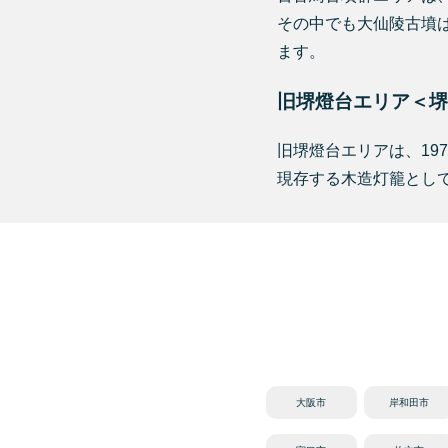
その中でも大仙陵古墳は
ます。
旧堺燈台エリア＜堺
旧堺燈台エリアは、19
現存する木造灯籠とし
大阪市
岸和田市