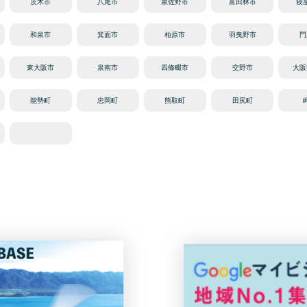
茨木市
八尾市
泉佐野市
富田林市
寝
和泉市
箕面市
柏原市
羽曳野市
門
東大阪市
泉南市
四條畷市
交野市
大阪
能勢町
忠岡町
熊取町
田尻町