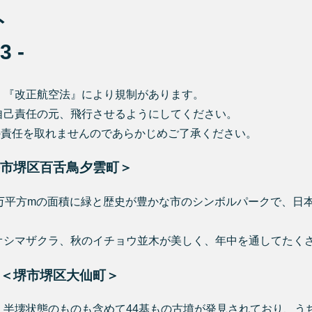
ト
 -
、『改正航空法』により規制があります。
自己責任の元、飛行させるようにしてください。
の責任を取れませんのであらかじめご了承ください。
市堺区百舌鳥夕雲町＞
万平方mの面積に緑と歴史が豊かな市のシンボルパークで、日本
オシマザクラ、秋のイチョウ並木が美しく、年中を通してたく
＜堺市堺区大仙町＞
半壊状態のものも含めて44基もの古墳が発見されており、うち