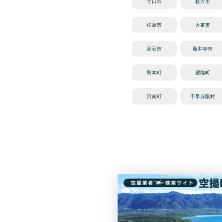
守口市
枚方市
松原市
大東市
高石市
藤井寺市
島本町
豊能町
河南町
千早赤阪村