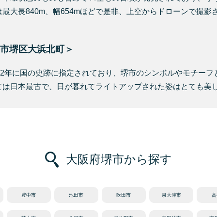
最大長840m、幅654mほどで是非、上空からドローンで撮影
市堺区大浜北町＞
72年に国の史跡に指定されており、堺市のシンボルやモチーフ
ては日本最古で、日が暮れてライトアップされた姿はとても美
大阪府堺市から探す
豊中市
池田市
吹田市
泉大津市
高