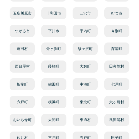
五所川原市
十和田市
三沢市
むつ市
つがる市
平川市
平内町
今別町
蓬田村
外ヶ浜町
鰺ヶ沢町
深浦町
西目屋村
藤崎町
大鰐町
田舎館村
板柳町
鶴田町
中泊町
七戸町
六戸町
横浜町
東北町
六ヶ所村
おいらせ町
大間町
東通村
風間浦村
佐井村
三戸町
五戸町
田子町