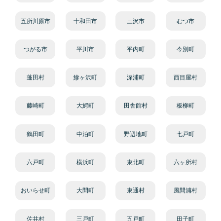
五所川原市
十和田市
三沢市
むつ市
つがる市
平川市
平内町
今別町
蓬田村
鰺ヶ沢町
深浦町
西目屋村
藤崎町
大鰐町
田舎館村
板柳町
鶴田町
中泊町
野辺地町
七戸町
六戸町
横浜町
東北町
六ヶ所村
おいらせ町
大間町
東通村
風間浦村
佐井村
三戸町
五戸町
田子町