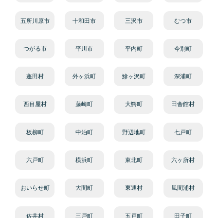
五所川原市
十和田市
三沢市
むつ市
つがる市
平川市
平内町
今別町
蓬田村
外ヶ浜町
鰺ヶ沢町
深浦町
西目屋村
藤崎町
大鰐町
田舎館村
板柳町
中泊町
野辺地町
七戸町
六戸町
横浜町
東北町
六ヶ所村
おいらせ町
大間町
東通村
風間浦村
佐井村
三戸町
五戸町
田子町