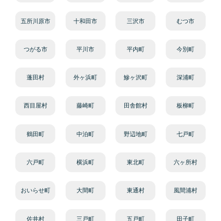
五所川原市
十和田市
三沢市
むつ市
つがる市
平川市
平内町
今別町
蓬田村
外ヶ浜町
鰺ヶ沢町
深浦町
西目屋村
藤崎町
田舎館村
板柳町
鶴田町
中泊町
野辺地町
七戸町
六戸町
横浜町
東北町
六ヶ所村
おいらせ町
大間町
東通村
風間浦村
佐井村
三戸町
五戸町
田子町